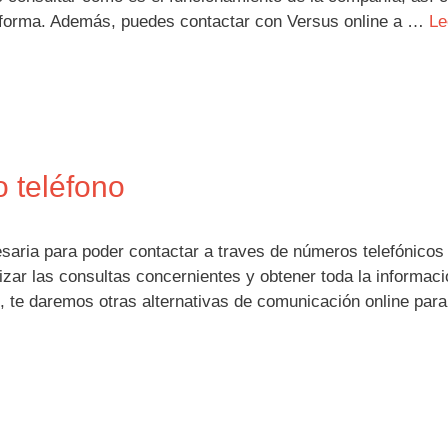
taforma. Además, puedes contactar con Versus online a …
Le
o teléfono
esaria para poder contactar a traves de números telefónicos
izar las consultas concernientes y obtener toda la informac
, te daremos otras alternativas de comunicación online para