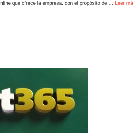
nline que ofrece la empresa, con el propósito de …
Leer m