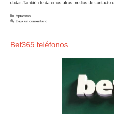
dudas.También te daremos otros medios de contacto o
Categorías
Apuestas
Deja un comentario
Bet365 teléfonos