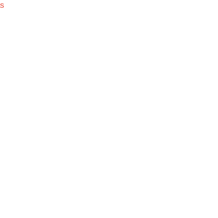
Teléfono
ás
de
Pokerstars
gratuito