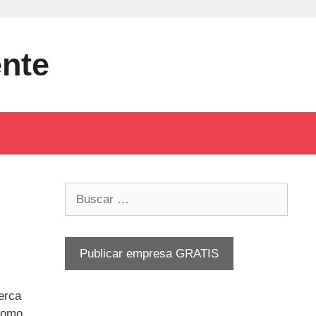
ente
Buscar:
Publicar empresa GRATIS
erca
 como