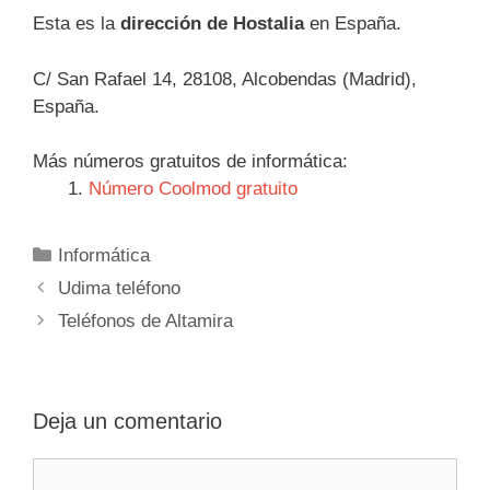
Esta es la
dirección de Hostalia
en España.
C/ San Rafael 14, 28108, Alcobendas (Madrid),
España.
Más números gratuitos de informática:
Número Coolmod gratuito
Categorías
Informática
Navegación
Udima teléfono
de
Teléfonos de Altamira
entradas
Deja un comentario
Comentario