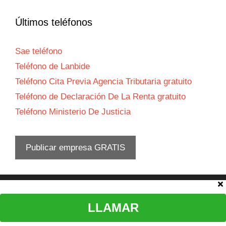
Últimos teléfonos
Sae teléfono
Teléfono de Lanbide
Teléfono Cita Previa Agencia Tributaria gratuito
Teléfono de Declaración De La Renta gratuito
Teléfono Ministerio De Justicia
Publicar empresa GRATIS
Aviso legal
LLAMAR
© 2026 Teléfono atención al cliente
•
Política privacidad
-
Política
cookies
-
Contacta con nosotros