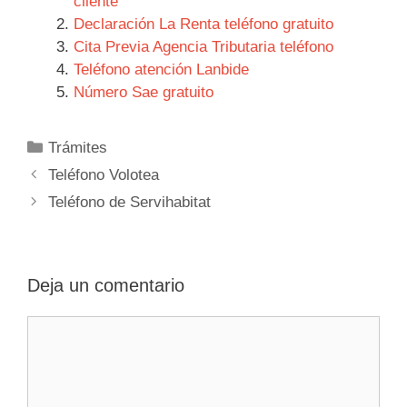
cliente
Declaración La Renta teléfono gratuito
Cita Previa Agencia Tributaria teléfono
Teléfono atención Lanbide
Número Sae gratuito
Categorías
Trámites
Navegación
Teléfono Volotea
de
Teléfono de Servihabitat
entradas
Deja un comentario
Comentario