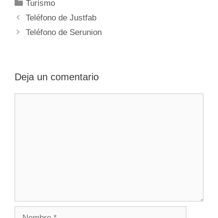
Categorías
Turismo
Navegación
Teléfono de Justfab
de
Teléfono de Serunion
entradas
Deja un comentario
Comentario
Nombre