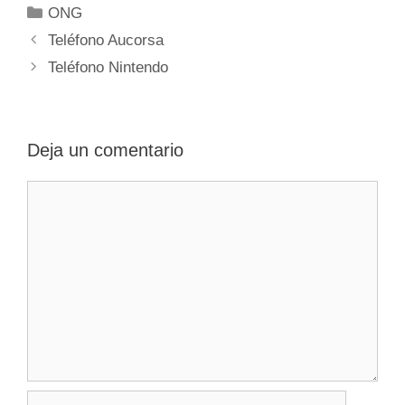
Categorías
ONG
Navegación
Teléfono Aucorsa
de
Teléfono Nintendo
entradas
Deja un comentario
Comentario
Nombre