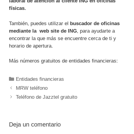
laboral de atención al cliente ING en oficinas
físicas.
También, puedes utilizar el
buscador de oficinas
mediante la web site de ING
, para ayudarte a
encontrar la que más se encuentre cerca de ti y
horario de apertura.
Más números gratuitos de entidades financieras:
Categorías
Entidades financieras
Navegación
MRW teléfono
de
Teléfono de Jazztel gratuito
entradas
Deja un comentario