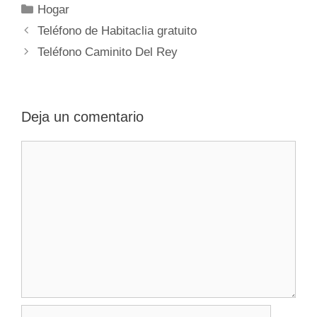
Categorías
Hogar
Navegación
Teléfono de Habitaclia gratuito
de
Teléfono Caminito Del Rey
entradas
Deja un comentario
Comentario
Nombre