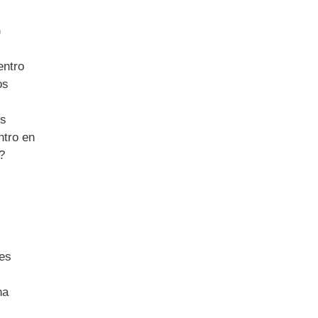
o
entro
os
us
ntro en
?
des
na