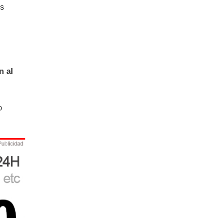
os
n al
o