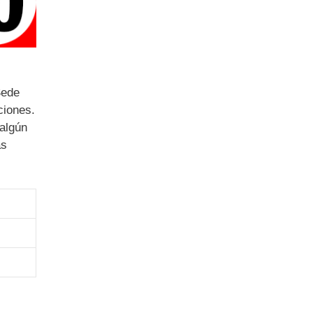
Sede
ciones.
 algún
as