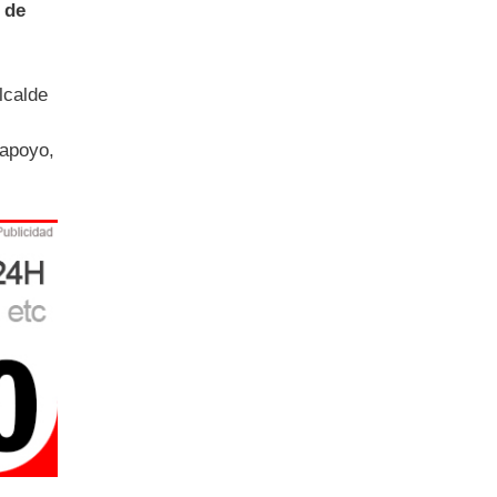
 de
lcalde
 apoyo,