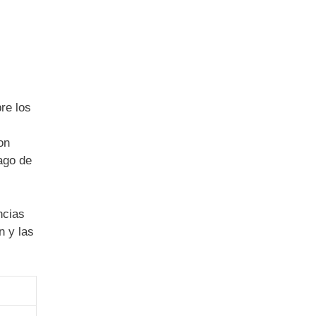
re los
on
pago de
ncias
n y las