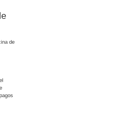
de
cina de
el
e
 pagos