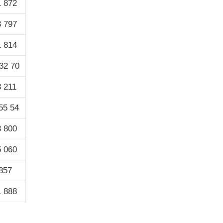
1 872
3 797
1 814
32 70
3 211
55 54
3 800
5 060
857
1 888