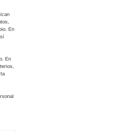
lican
ntos,
pio. En
sí
o. En
terios,
rta
ersonal