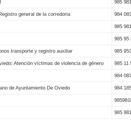
l
985 98
egistro general de la corredoria
984 08
985 98
985 95 
os transporte y registro auxiliar
985 95
iedo: Atención víctimas de violencia de género
985 11 
984 08
adano de Ayuntamiento De Oviedo
984 18
985981
985 98