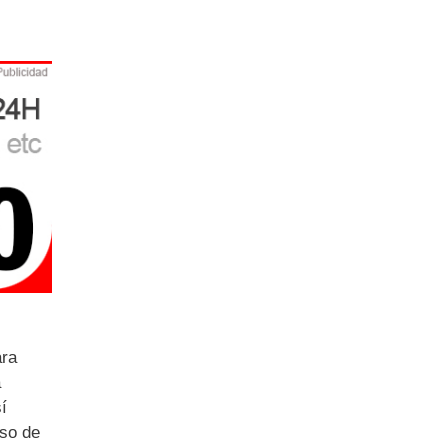
ara
a
í
aso de