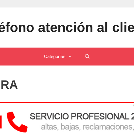
éfono atención al cli
Categorías
ERA