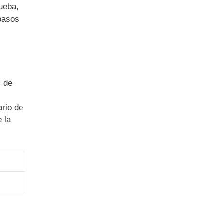
ueba,
 pasos
s de
ario de
 la