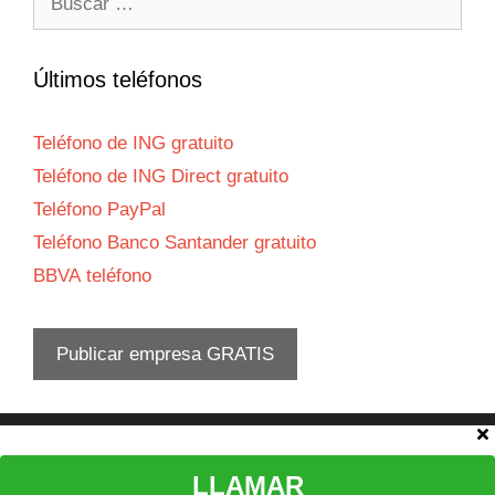
Últimos teléfonos
Teléfono de ING gratuito
Teléfono de ING Direct gratuito
Teléfono PayPal
Teléfono Banco Santander gratuito
BBVA teléfono
Publicar empresa GRATIS
Aviso legal
LLAMAR
© 2026 Teléfono atención al cliente
•
Política privacidad
-
Política