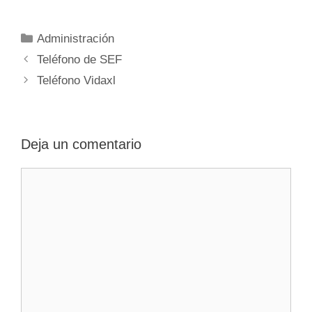
Categorías
Administración
Navegación
Teléfono de SEF
de
Teléfono Vidaxl
entradas
Deja un comentario
Comentario