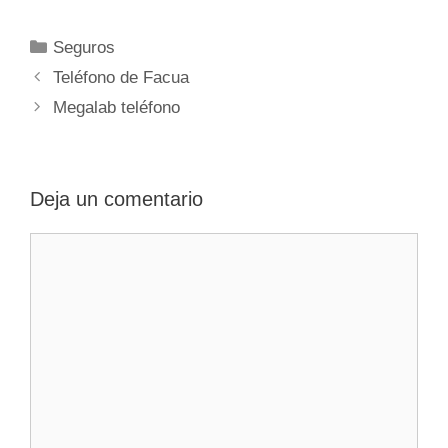
Categorías
Seguros
Navegación
Teléfono de Facua
de
Megalab teléfono
entradas
Deja un comentario
Comentario