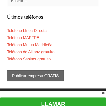
Últimos teléfonos
Teléfono Línea Directa
Teléfono MAPFRE
Teléfono Mutua Madrileña
Teléfono de Allianz gratuito
Teléfono Sanitas gratuito
Publicar empresa GRATIS
Aviso legal
LLAMAR
© 2026 Teléfono atención al cliente
•
Política privacidad
-
Política