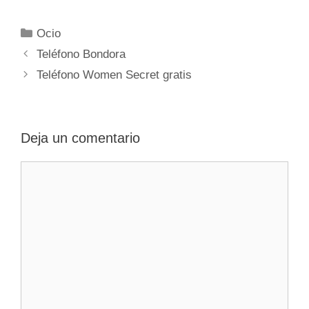
Categorías
Ocio
Navegación
Teléfono Bondora
de
Teléfono Women Secret gratis
entradas
Deja un comentario
Comentario