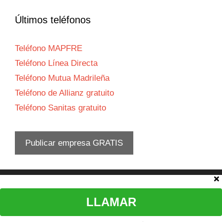
Últimos teléfonos
Teléfono MAPFRE
Teléfono Línea Directa
Teléfono Mutua Madrileña
Teléfono de Allianz gratuito
Teléfono Sanitas gratuito
Publicar empresa GRATIS
Aviso legal
LLAMAR
© 2026 Teléfono atención al cliente
•
Política privacidad
-
Política
cookies
-
Contacta con nosotros