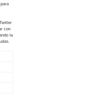
 para
Twitter
ar con
zando la
dudas.