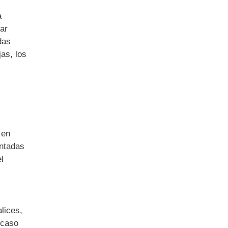
a
ar
das
as, los
 en
entadas
l
lices,
 caso