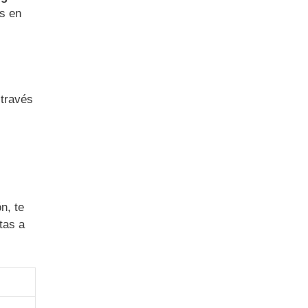
as en
 través
n, te
tas a