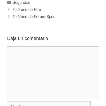
Categorías
Seguridad
Navegación
Teléfono de Hife
de
Teléfono de Forum Sport
entradas
Deja un comentario
Comentario
Nombre