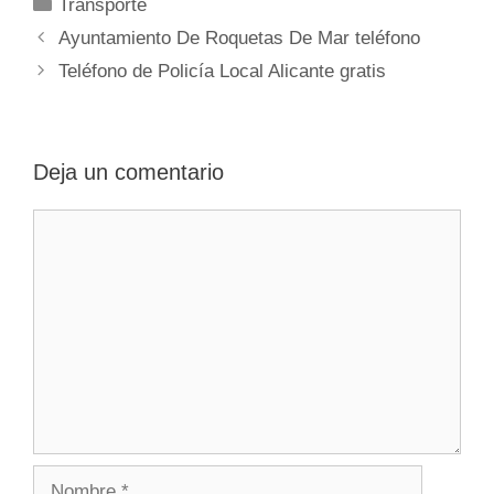
Categorías
Transporte
Navegación
Ayuntamiento De Roquetas De Mar teléfono
de
Teléfono de Policía Local Alicante gratis
entradas
Deja un comentario
Comentario
Nombre