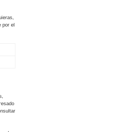
uieras,
 por el
s,
eresado
nsultar