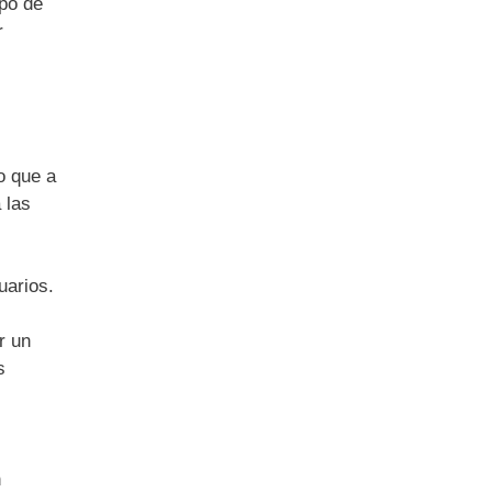
ipo de
r
o que a
 las
uarios.
r un
s
n