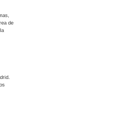
rmas,
rea de
la
drid.
Los