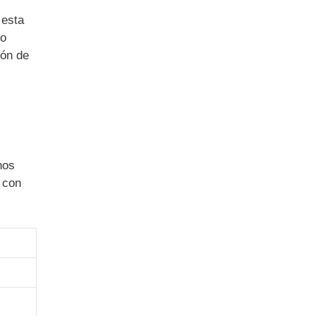
 esta
do
ión de
nos
 con