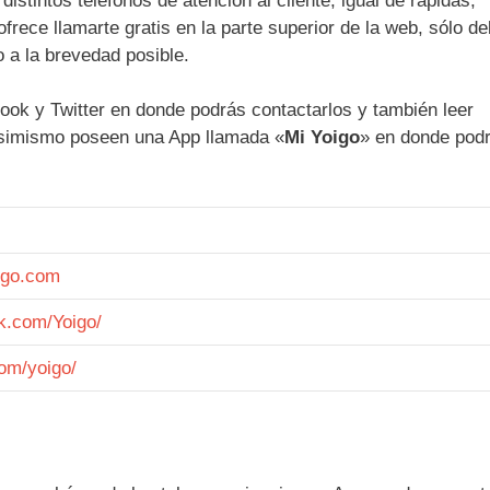
tintos teléfonos de atención al cliente, igual de rápidas,
ofrece llamarte gratis en la parte superior de la web, sólo d
o a la brevedad posible.
ok y Twitter en donde podrás contactarlos y también leer
 Asimismo poseen una App llamada «
Mi Yoigo
» en donde pod
igo.com
ok.com/Yoigo/
com/yoigo/