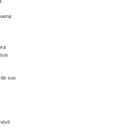
a
buena
era
 sus
 de sus
óvil