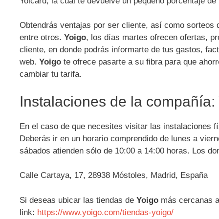
Yoicard, la cual te devuelve un pequeño porcentaje de
Obtendrás ventajas por ser cliente, así como sorteos d
entre otros.
Yoigo
, los días martes ofrecen ofertas, 
cliente, en donde podrás informarte de tus gastos, fac
web.
Yoigo
te ofrece pasarte a su fibra para que ahor
cambiar tu tarifa.
Instalaciones de la compañía:
En el caso de que necesites visitar las instalaciones 
Deberás ir en un horario comprendido de lunes a viern
sábados atienden sólo de 10:00 a 14:00 horas. Los d
Calle Cartaya, 17, 28938 Móstoles, Madrid, España
Si deseas ubicar las tiendas de
Yoigo
más cercanas a t
link:
https://www.yoigo.com/tiendas-yoigo/