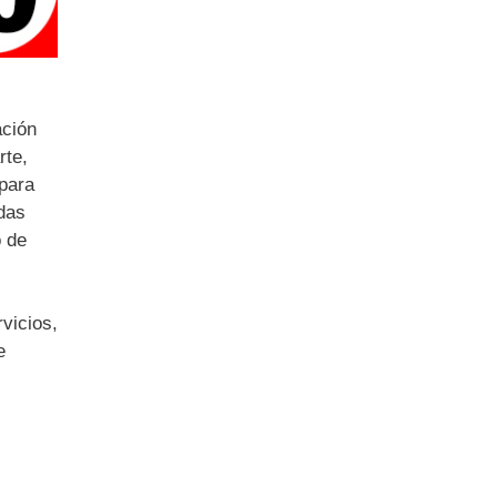
ación
rte,
 para
ndas
o de
vicios,
e