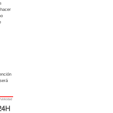
s
 hacer
mo
e
ención
 será