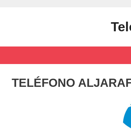
Saltar
al
contenido
Tel
TELÉFONO ALJARA