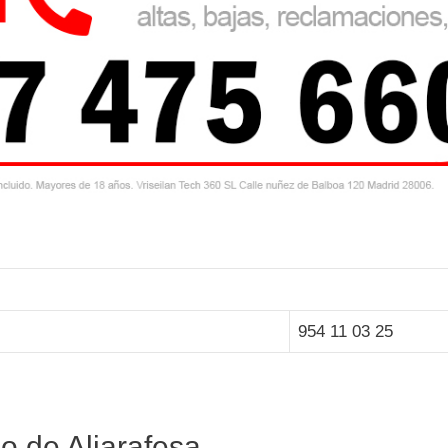
954 11 03 25
no de Aljarafesa