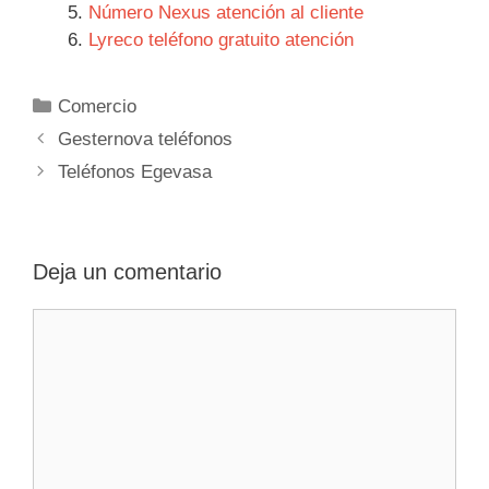
Número Nexus atención al cliente
Lyreco teléfono gratuito atención
Categorías
Comercio
Navegación
Gesternova teléfonos
de
Teléfonos Egevasa
entradas
Deja un comentario
Comentario