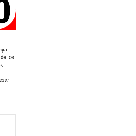
nya
 de los
s,
esar