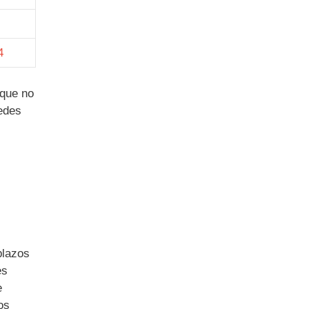
4
 que no
uedes
plazos
es
e
os