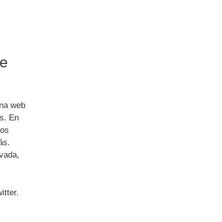
De
ina web
s. En
vos
ás.
ivada,
itter.