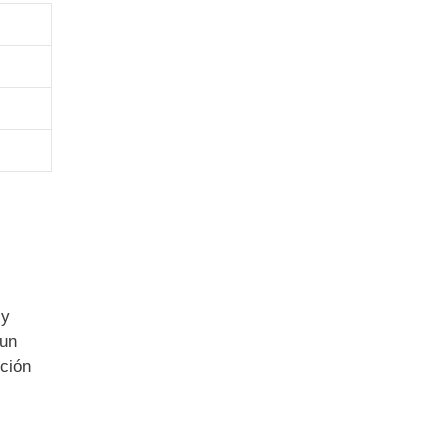
 y
 un
cción