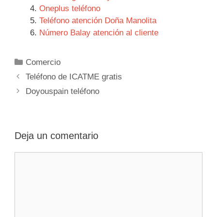
Oneplus teléfono
Teléfono atención Doña Manolita
Número Balay atención al cliente
Categorías
Comercio
Navegación
Teléfono de ICATME gratis
de
Doyouspain teléfono
entradas
Deja un comentario
Comentario