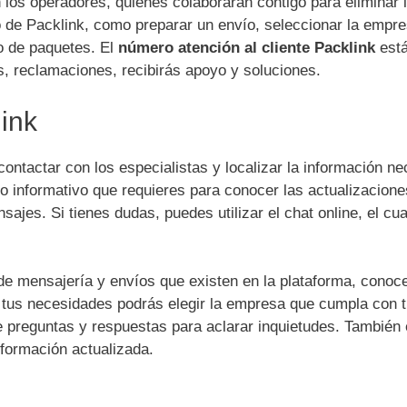
 los operadores, quienes colaborarán contigo para eliminar 
so de Packlink, como preparar un envío, seleccionar la empr
eo de paquetes. El
número atención al cliente Packlink
est
as, reclamaciones, recibirás apoyo y soluciones.
ink
ontactar con los especialistas y localizar la información ne
do informativo que requieres para conocer las actualizacion
ajes. Si tienes dudas, puedes utilizar el chat online, el cua
de mensajería y envíos que existen en la plataforma, conoce
n tus necesidades podrás elegir la empresa que cumpla con 
e preguntas y respuestas para aclarar inquietudes. También
información actualizada.