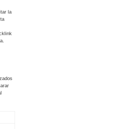
tar la
ta
cklink
a.
izados
larar
l