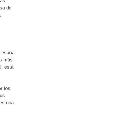
las
esa de
á
cesaria
es más
l, está
r los
tus
 es una