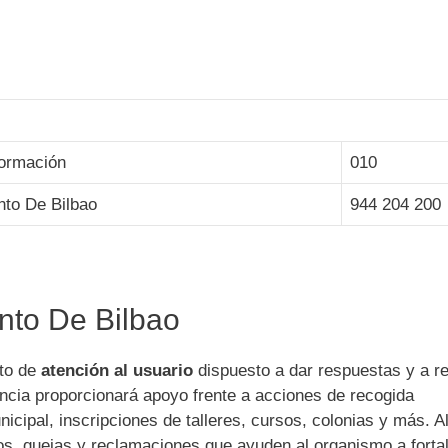
formación
010
nto De Bilbao
944 204 200
nto De Bilbao
to de
atención al usuario
dispuesto a dar respuestas y a r
encia proporcionará apoyo frente a acciones de recogida
icipal, inscripciones de talleres, cursos, colonias y más. A
os, quejas y reclamaciones que ayuden al organismo a forta