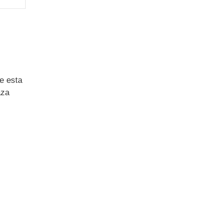
e esta
aza