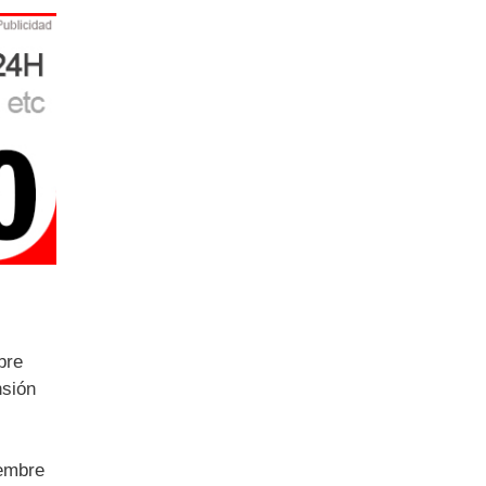
bre
nsión
iembre