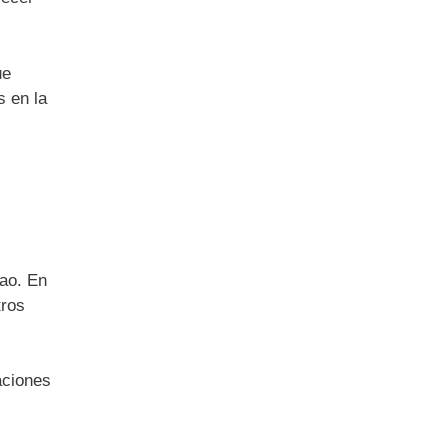
ue
s en la
bao. En
tros
aciones