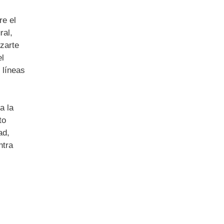
re el
ral,
izarte
el
 líneas
a la
to
ad,
ntra