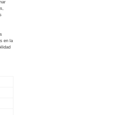
nar
s,
s
as
s en la
ilidad