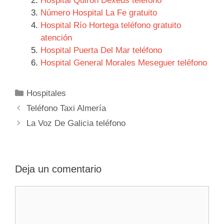
Hospital Quirón Dexeus teléfono
Número Hospital La Fe gratuito
Hospital Río Hortega teléfono gratuito
atención
Hospital Puerta Del Mar teléfono
Hospital General Morales Meseguer teléfono
Categorías
Hospitales
Navegación
Teléfono Taxi Almería
de
La Voz De Galicia teléfono
entradas
Deja un comentario
Comentario