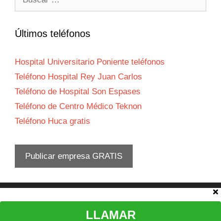
Últimos teléfonos
Hospital Universitario Poniente teléfonos
Teléfono Hospital Rey Juan Carlos
Teléfono de Hospital Son Espases
Teléfono de Centro Médico Teknon
Teléfono Huca gratis
Publicar empresa GRATIS
Aviso legal
LLAMAR
© 2026 Teléfono atención al cliente
•
Política privacidad
-
Política