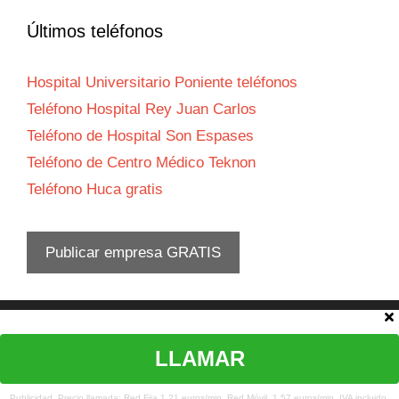
Últimos teléfonos
Hospital Universitario Poniente teléfonos
Teléfono Hospital Rey Juan Carlos
Teléfono de Hospital Son Espases
Teléfono de Centro Médico Teknon
Teléfono Huca gratis
Publicar empresa GRATIS
Aviso legal
LLAMAR
© 2026 Teléfono atención al cliente
•
Política privacidad
-
Política
cookies
-
Contacta con nosotros
Publicidad. Precio llamada: Red Fija 1,21 euros/min. Red Móvil. 1,57 euros/min. IVA incluido.