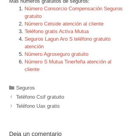
Más números gratuitos de seguros:
Número Consorcio Compensación Seguros
gratuito
Número Celside atención al cliente
Teléfono gratis Activa Mutua
Seguros Lagun Aro S teléfono gratuito
atención
Número Agroseguro gratuito
Número S Mutua Tinerfeña atención al
cliente
Categorías
Seguros
Navegación
Teléfono Csif gratuito
de
Teléfono Uax gratis
entradas
Deja un comentario