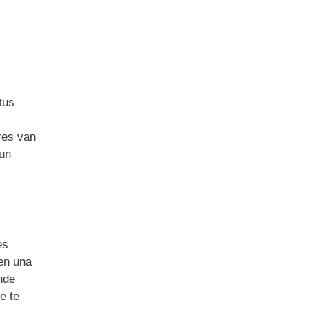
tus
res van
 un
es
nen una
nde
e te