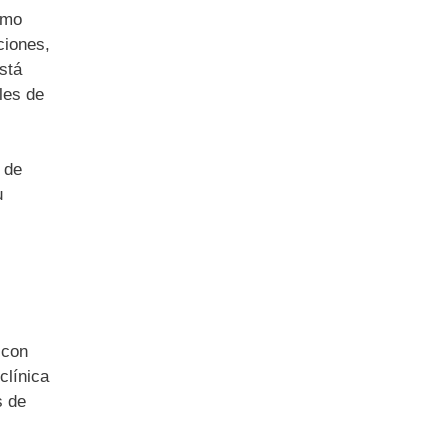
omo
ciones,
stá
les de
 de
u
 con
clínica
s de