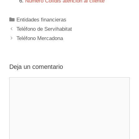
Número Cofidis atención al cliente
Categorías
Entidades financieras
Navegación
Teléfono de Servihabitat
de
Teléfono Mercadona
entradas
Deja un comentario
Comentario