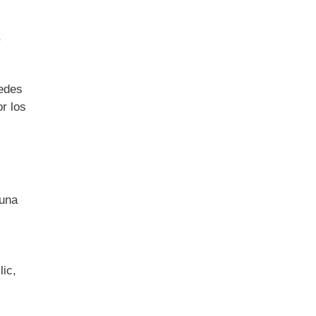
,
uedes
r los
 una
lic,