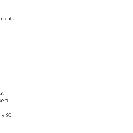
amiento
s.
de tu
0 y 90