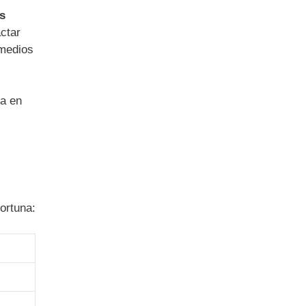
is
ctar
 medios
za en
ortuna: