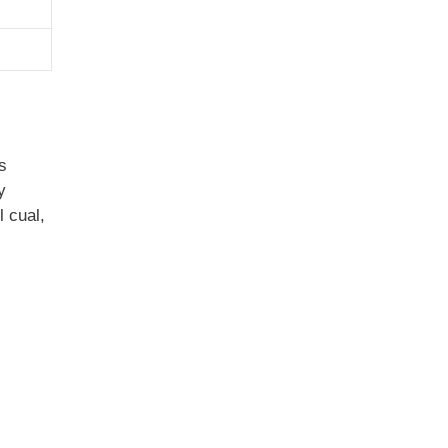
s
y
 cual,