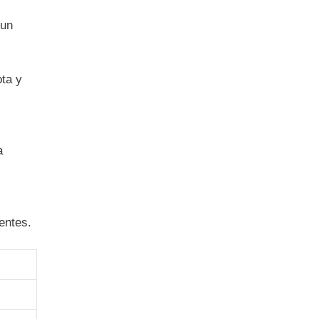
 un
ota y
a
entes.